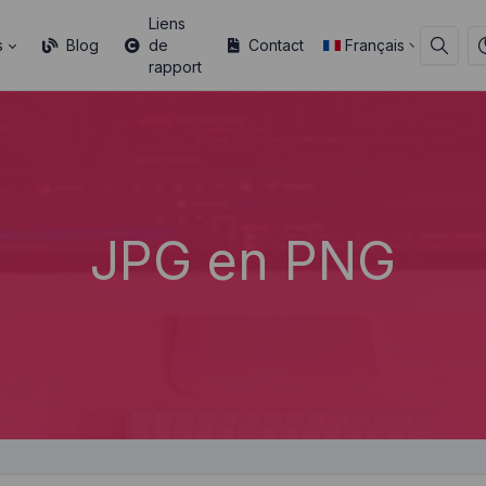
Liens
s
Blog
de
Contact
Français
rapport
JPG en PNG