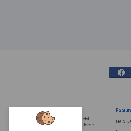
About Us
Featur
Vestibulum quis risus sed nisl
Help Ce
pellentesque aliquet et et lorem.