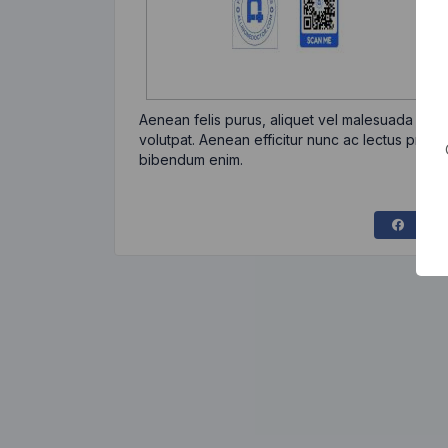
Aenean felis purus, aliquet vel malesuada eges
volutpat. Aenean efficitur nunc ac lectus pretiu
bibendum enim.