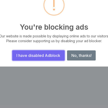
!
You're blocking ads
tas, iaculis ut odio. Sed posuere cursus fermentum. Aliquam erat
m, ut semper odio mattis. Aliquam sit amet sapien libero. Sed facilisis
Our website is made possible by displaying online ads to our visitors
Please consider supporting us by disabling your ad blocker.
I have disabled Adblock
No, thanks!