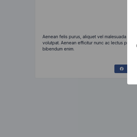
Aenean felis purus, aliquet vel malesuada eges
volutpat. Aenean efficitur nunc ac lectus pretiu
bibendum enim.