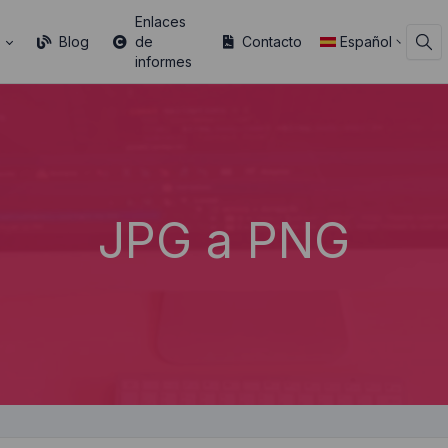
Enlaces
s
Blog
de
Contacto
Español
informes
JPG a PNG