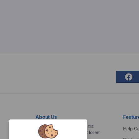
About Us
Featur
Vestibulum quis risus sed nisl
Help Ce
pellentesque aliquet et et lorem.