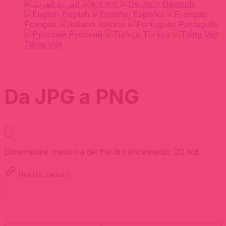
العربية
বাংলা
Deutsch
English
Español
Français
Italiano
Português
Русский
Türkçe
Tiếng Việt
Da JPG a PNG
Dimensione massima del file di caricamento: 20 MB
Usa URL remoto