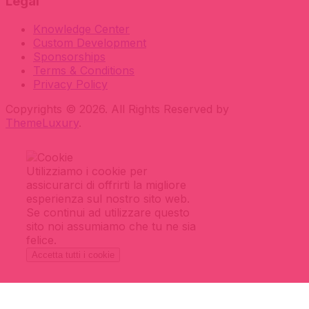
Legal
Knowledge Center
Custom Development
Sponsorships
Terms & Conditions
Privacy Policy
Copyrights © 2026. All Rights Reserved by
ThemeLuxury
.
Utilizziamo i cookie per
assicurarci di offrirti la migliore
esperienza sul nostro sito web.
Se continui ad utilizzare questo
sito noi assumiamo che tu ne sia
felice.
Accetta tutti i cookie