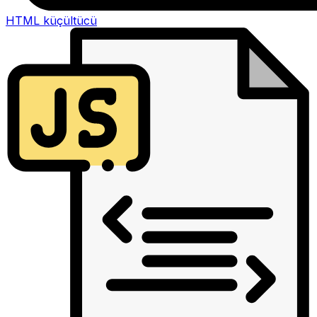
HTML küçültücü