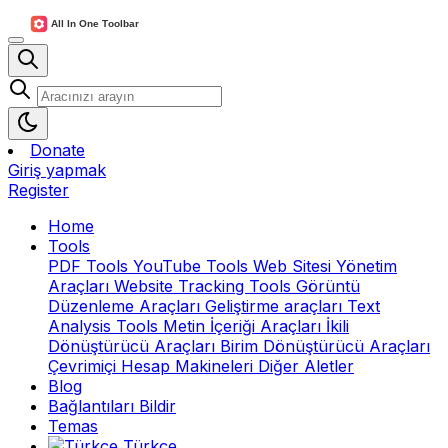
Donate
Giriş yapmak
Register
Home
Tools
PDF Tools
YouTube Tools
Web Sitesi Yönetim
Araçları
Website Tracking Tools
Görüntü
Düzenleme Araçları
Geliştirme araçları
Text
Analysis Tools
Metin İçeriği Araçları
İkili
Dönüştürücü Araçları
Birim Dönüştürücü Araçları
Çevrimiçi Hesap Makineleri
Diğer Aletler
Blog
Bağlantıları Bildir
Temas
Türkçe