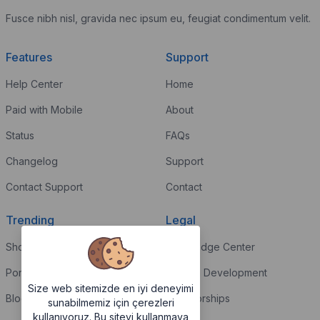
Fusce nibh nisl, gravida nec ipsum eu, feugiat condimentum velit.
Features
Support
Help Center
Home
Paid with Mobile
About
Status
FAQs
Changelog
Support
Contact Support
Contact
Trending
Legal
Shop
Knowledge Center
Portfolio
Custom Development
Size web sitemizde en iyi deneyimi
Blog
Sponsorships
sunabilmemiz için çerezleri
kullanıyoruz. Bu siteyi kullanmaya