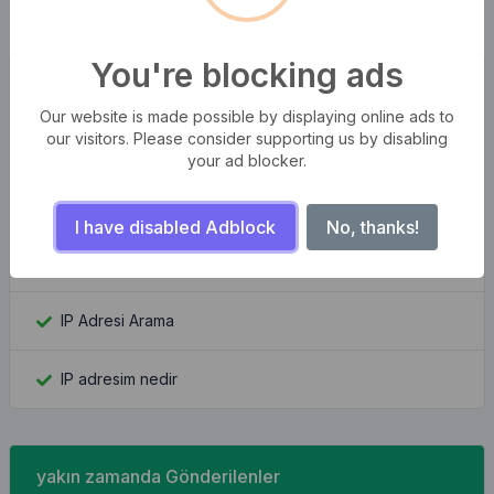
You're blocking ads
Popüler Araçlar
Our website is made possible by displaying online ads to
our visitors. Please consider supporting us by disabling
YouTube Küçük Resim İndiricisi
your ad blocker.
Base64'e görüntü
I have disabled Adblock
No, thanks!
Facebook kimliğini bul
IP Adresi Arama
IP adresim nedir
yakın zamanda Gönderilenler