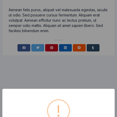
Aenean felis purus, aliquet vel malesuada egestas, iaculis
ut odio. Sed posuere cursus fermentum. Aliquam erat
volutpat. Aenean efficitur nunc ac lectus pretium, ut
semper odio mattis. Aliquam sit amet sapien libero. Sed
facilisis bibendum enim.
!