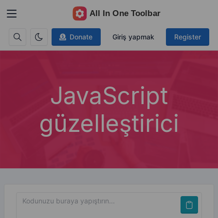
Donate
Giriş yapmak
Register
JavaScript
güzelleştirici