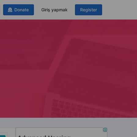
Donate
Giriş yapmak
Register