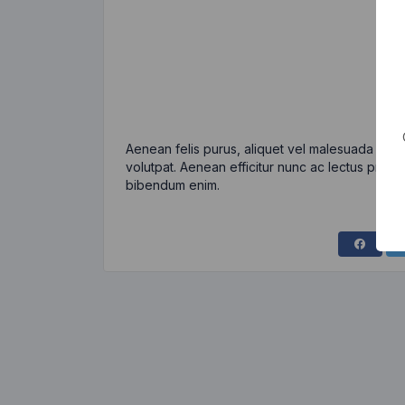
Aenean felis purus, aliquet vel malesuada eges
volutpat. Aenean efficitur nunc ac lectus pretiu
bibendum enim.