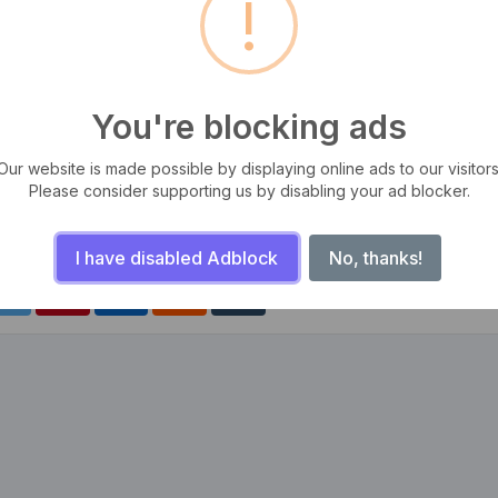
!
You're blocking ads
Our website is made possible by displaying online ads to our visitors
tas, iaculis ut odio. Sed posuere cursus fermentum. Aliquam erat
Please consider supporting us by disabling your ad blocker.
m, ut semper odio mattis. Aliquam sit amet sapien libero. Sed facilisis
I have disabled Adblock
No, thanks!