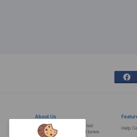
About Us
Featur
Vestibulum quis risus sed nisl
Help Ce
pellentesque aliquet et et lorem.