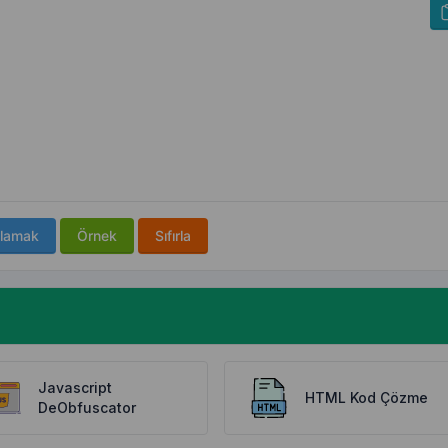
lamak
Örnek
Sıfırla
Javascript
HTML Kod Çözme
DeObfuscator