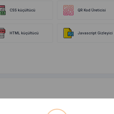
CSS küçültücü
QR Kod Üreticisi
HTML küçültücü
Javascript Gizleyici