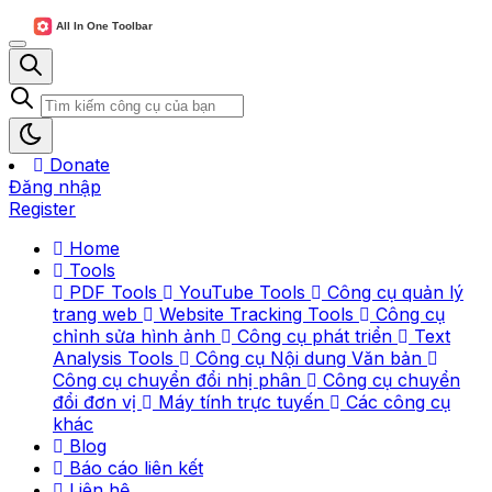
Donate
Đăng nhập
Register
Home
Tools
PDF Tools
YouTube Tools
Công cụ quản lý
trang web
Website Tracking Tools
Công cụ
chỉnh sửa hình ảnh
Công cụ phát triển
Text
Analysis Tools
Công cụ Nội dung Văn bản
Công cụ chuyển đổi nhị phân
Công cụ chuyển
đổi đơn vị
Máy tính trực tuyến
Các công cụ
khác
Blog
Báo cáo liên kết
Liên hệ