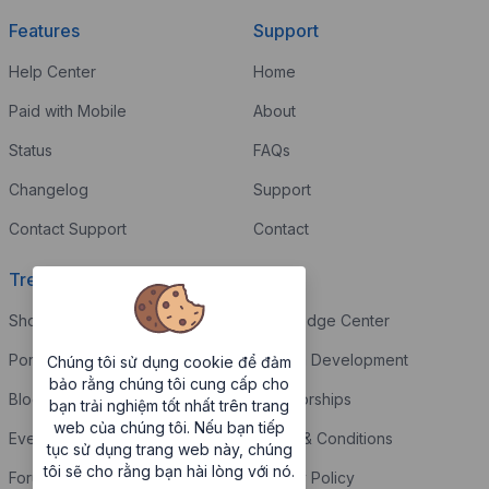
Features
Support
Help Center
Home
Paid with Mobile
About
Status
FAQs
Changelog
Support
Contact Support
Contact
Trending
Legal
Shop
Knowledge Center
Portfolio
Custom Development
Chúng tôi sử dụng cookie để đảm
bảo rằng chúng tôi cung cấp cho
Blog
Sponsorships
bạn trải nghiệm tốt nhất trên trang
web của chúng tôi. Nếu bạn tiếp
Events
Terms & Conditions
tục sử dụng trang web này, chúng
tôi sẽ cho rằng bạn hài lòng với nó.
Forums
Privacy Policy