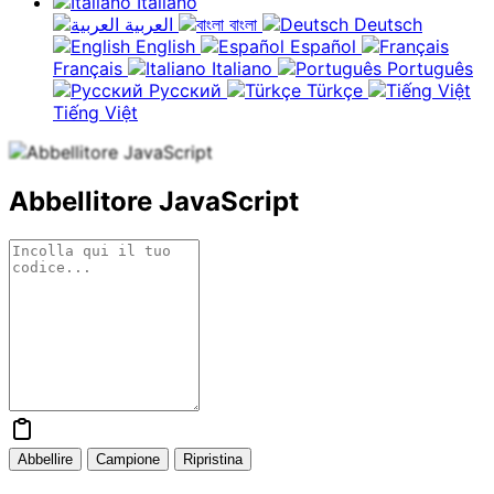
Italiano
العربية
বাংলা
Deutsch
English
Español
Français
Italiano
Português
Русский
Türkçe
Tiếng Việt
Abbellitore JavaScript
Abbellire
Campione
Ripristina