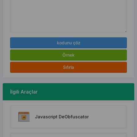
kodunu çöz
Örnek
Sıfırla
İlgili Araçlar
Javascript DeObfuscator