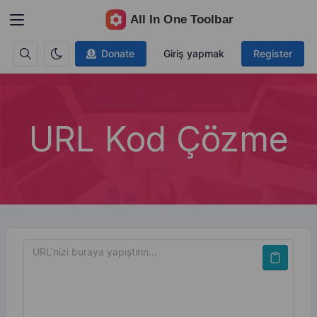
Donate
Giriş yapmak
Register
URL Kod Çözme