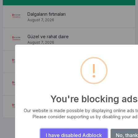
Dalgaların fırtınaları
August 7, 2026
Güzel ve rahat daire
August 7, 2026
Nereden Bulabilirim?
!
August 7, 2026
Nereden Gelir?
August 7, 2026
You're blocking ads
Neden Kullanırız?
August 7, 2026
Our website is made possible by displaying online ads to 
Please consider supporting us by disabling your ad
I have disabled Adblock
No, thank