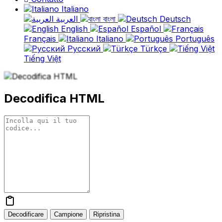
Italiano
العربية
বাংলা
Deutsch
English
Español
Français
Italiano
Português
Русский
Türkçe
Tiếng Việt
Decodifica HTML
Decodificare
Campione
Ripristina