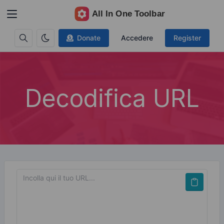
Donate
Accedere
Register
Decodifica URL