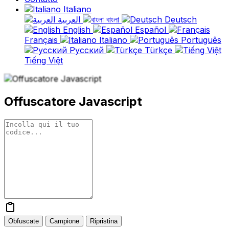
Italiano
العربية
বাংলা
Deutsch
English
Español
Français
Italiano
Português
Русский
Türkçe
Tiếng Việt
Offuscatore Javascript
Obfuscate
Campione
Ripristina