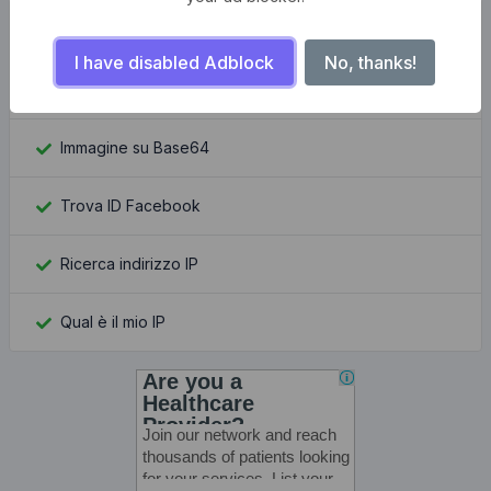
Strumenti popolari
I have disabled Adblock
No, thanks!
Downloader di miniature di YouTube
Immagine su Base64
Trova ID Facebook
Ricerca indirizzo IP
Qual è il mio IP