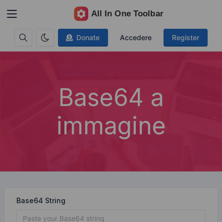
Donate
Accedere
Register
Base64 a
immagine
Base64 String