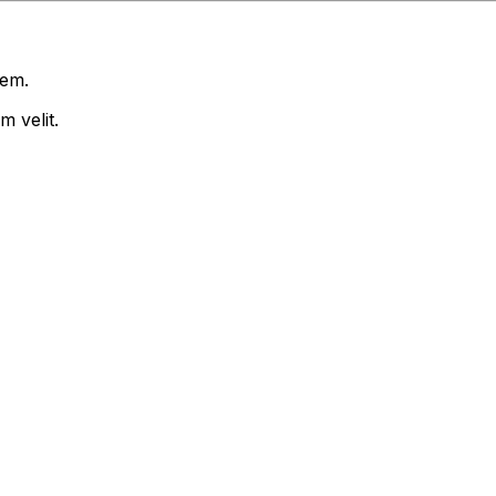
rem.
 velit.