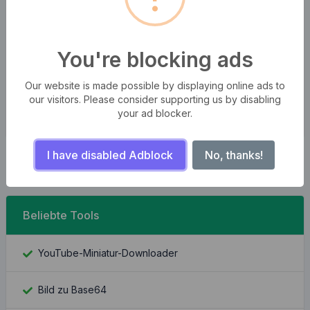
Aenean felis purus, aliquet vel malesuada egestas, iaculis
ut odio. Sed posuere cursus fermentum. Aliquam erat
volutpat. Aenean efficitur nunc ac lectus pretium, ut
You're blocking ads
semper odio mattis. Aliquam sit amet sapien libero. Sed
facilisis bibendum enim.
Our website is made possible by displaying online ads to
our visitors. Please consider supporting us by disabling
your ad blocker.
I have disabled Adblock
No, thanks!
Beliebte Tools
YouTube-Miniatur-Downloader
Bild zu Base64