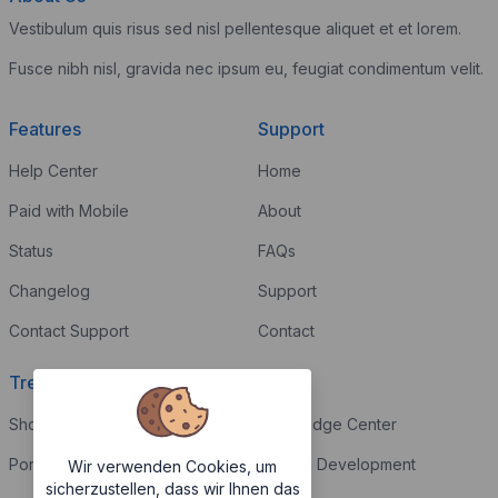
Vestibulum quis risus sed nisl pellentesque aliquet et et lorem.
Fusce nibh nisl, gravida nec ipsum eu, feugiat condimentum velit.
Features
Support
Help Center
Home
Paid with Mobile
About
Status
FAQs
Changelog
Support
Contact Support
Contact
Trending
Legal
Shop
Knowledge Center
Portfolio
Custom Development
Wir verwenden Cookies, um
sicherzustellen, dass wir Ihnen das