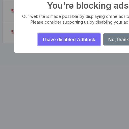
You're blocking ads
Da dove viene?
August 7, 2026
Our website is made possible by displaying online ads to 
Please consider supporting us by disabling your ad
Perchè lo utilizziamo?
August 7, 2026
I have disabled Adblock
No, thank