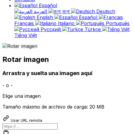
Español
العربية
বাংলা
Deutsch
English
Español
Français
Italiano
Português
Русский
Türkçe
Tiếng Việt
Rotar imagen
Arrastra y suelta una imagen aquí
- o -
Elige una imagen
Tamaño máximo de archivo de carga: 20 MB
Usar URL remota