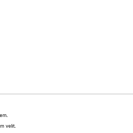
rem.
 velit.