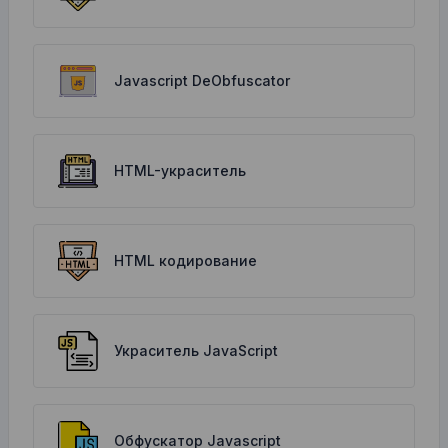
Javascript DeObfuscator
HTML-украситель
HTML кодирование
Украситель JavaScript
Обфускатор Javascript