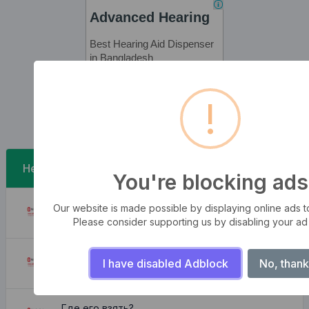
!
Недавние Посты
You're blocking ads
Штормы волн
Our website is made possible by displaying online ads to 
August 6, 2026
Please consider supporting us by disabling your ad
Прекрасная и уютная квартира
I have disabled Adblock
No, thank
August 6, 2026
Где его взять?